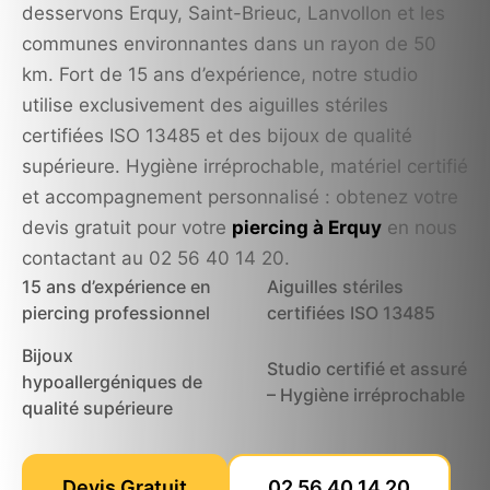
desservons Erquy, Saint-Brieuc, Lanvollon et les
communes environnantes dans un rayon de 50
km. Fort de 15 ans d’expérience, notre studio
utilise exclusivement des aiguilles stériles
certifiées ISO 13485 et des bijoux de qualité
supérieure. Hygiène irréprochable, matériel certifié
et accompagnement personnalisé : obtenez votre
devis gratuit pour votre
piercing à Erquy
en nous
contactant au 02 56 40 14 20.
15 ans d’expérience en
Aiguilles stériles
piercing professionnel
certifiées ISO 13485
Bijoux
Studio certifié et assuré
hypoallergéniques de
– Hygiène irréprochable
qualité supérieure
Devis Gratuit
02 56 40 14 20