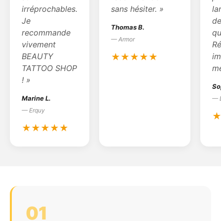
irréprochables.
sans hésiter. »
la
Je
de
Thomas B.
recommande
qu
— Armor
vivement
Ré
BEAUTY
im
★★★★★
TATTOO SHOP
me
! »
So
Marine L.
— 
— Erquy
★★★★★
01