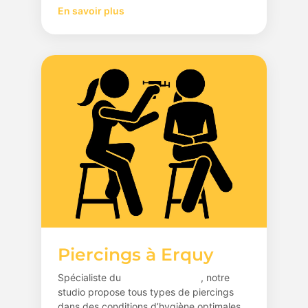
En savoir plus
Piercings à Erquy
Spécialiste du
piercing à Erquy
, notre
studio propose tous types de piercings
dans des conditions d’hygiène optimales.