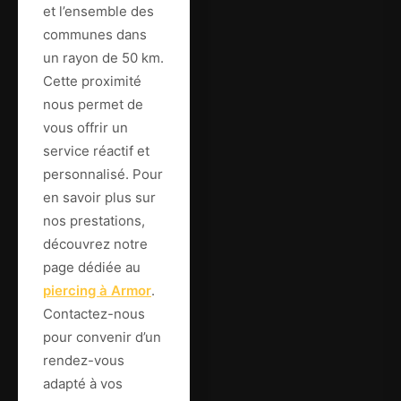
et l’ensemble des
communes dans
un rayon de 50 km.
Cette proximité
nous permet de
vous offrir un
service réactif et
personnalisé. Pour
en savoir plus sur
nos prestations,
découvrez notre
page dédiée au
piercing à Armor
.
Contactez-nous
pour convenir d’un
rendez-vous
adapté à vos