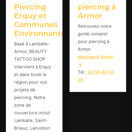
Piercing
piercing à
Erquy et
Armor
Communes
Retrouvez notre
Environnantes
guide complet
pour piercing à
Basé à Lamballe-
Armor.
Armor, BEAUTY
piercing à Armor
TATTOO SHOP
→
intervient à Erquy
Tél :
02 56 40 14
et dans toute la
20
région pour vos
projets de
piercing. Notre
zone de
couverture inclut
Lamballe, Saint-
Brieuc, Lanvollon