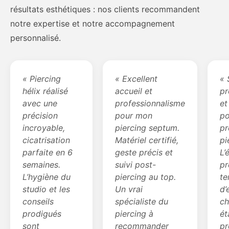
résultats esthétiques : nos clients recommandent
notre expertise et notre accompagnement
personnalisé.
« Piercing
« Excellent
« 
hélix réalisé
accueil et
pr
avec une
professionnalisme
et
précision
pour mon
p
incroyable,
piercing septum.
pr
cicatrisation
Matériel certifié,
pi
parfaite en 6
geste précis et
L’
semaines.
suivi post-
pr
L’hygiène du
piercing au top.
t
studio et les
Un vrai
d’
conseils
spécialiste du
c
prodigués
piercing à
ét
sont
recommander
pr