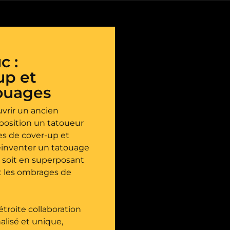
c :
up et
touages
vrir un ancien
osition un tatoueur
es de cover-up et
éinventer un tatouage
, soit en superposant
t les ombrages de
étroite collaboration
alisé et unique,