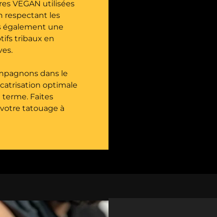
res VEGAN utilisées
n respectant les
ns également une
ifs tribaux en
ves.
mpagnons dans le
icatrisation optimale
g terme. Faites
 votre tatouage à