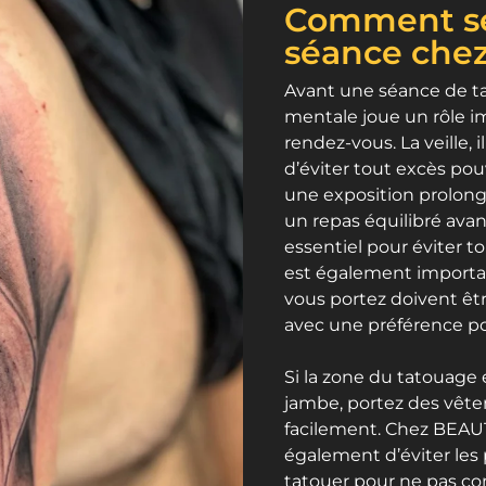
Comment se
séance chez
Avant une séance de ta
mentale joue un rôle 
rendez-vous. La veille,
d’éviter tout excès pou
une exposition prolongé
un repas équilibré avan
essentiel pour éviter to
est également importa
vous portez doivent êtr
avec une préférence po
Si la zone du tatouage 
jambe, portez des vêt
facilement. Chez BEAU
également d’éviter les 
tatouer pour ne pas comp